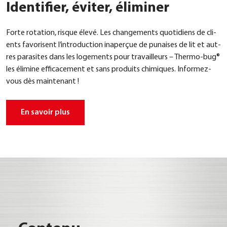
Identifier, éviter, éliminer
For­te rota­ti­on, ris­que éle­vé. Les chan­ge­ments quo­ti­di­ens de cli­
ents favo­ri­sent l’introduction inaper­çue de punai­ses de lit et aut­
res para­si­tes dans les loge­ments pour tra­vail­leurs – Ther­mo-bug®
les éli­mi­ne effi­ca­ce­ment et sans pro­duits chi­mi­ques. Infor­mez-
vous dès main­ten­ant !
En savoir plus