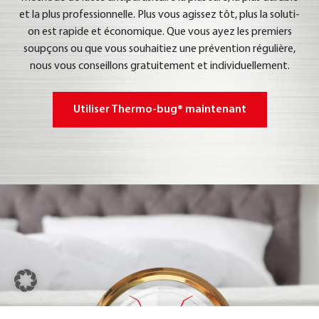
et la plus pro­fes­si­on­nel­le. Plus vous agis­sez tôt, plus la solu­ti­
on est rapi­de et éco­no­mi­que. Que vous ayez les pre­miers
soup­çons ou que vous sou­hai­tiez une pré­ven­ti­on régu­liè­re,
nous vous con­seil­lons gra­tui­te­ment et indi­vi­du­el­le­ment.
Uti­li­ser Ther­mo-bug® main­ten­ant