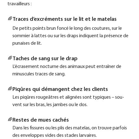
tra­vail­leurs :
Traces d’excréments sur le lit et le mate­las
De petits points brun fon­cé le long des cou­tures, sur le
som­mier à lat­tes ou sur les draps indi­quent la pré­sence de
punai­ses de lit.
Taches de sang sur le drap
L’écrasement noc­turne des ani­maux peut ent­raî­ner de
minus­cu­les traces de sang.
Piqû­res qui déman­gent chez les cli­ents
Les piqû­res rougeâ­tres et ali­g­nées sont typi­ques – sou­
vent sur les bras, les jam­bes ou le dos.
Res­tes de mues cachés
Dans les fis­su­res ou les plis des mate­las, on trouve par­fois
des enve­lo­p­pes vides des sta­des lar­vai­res.