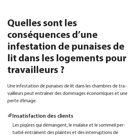
Quelles sont les
conséquences d’une
infestation de punaises de
lit dans les logements pour
travailleurs ?
Une infe­sta­ti­on de punai­ses de lit dans les cham­bres de tra­
vail­leurs peut ent­raî­ner des dom­mages éco­no­mi­ques et une
per­te d’image.
Insa­tis­fac­tion des cli­ents
Les piqû­res qui déman­gent, le malai­se et le som­meil per­
tur­bé ent­raî­nent des plain­tes et des inter­rup­ti­ons de