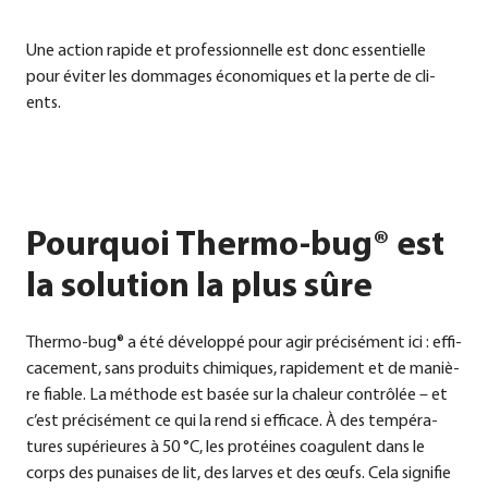
Une action rapi­de et pro­fes­si­on­nel­le est donc essen­ti­el­le
pour évi­ter les dom­mages éco­no­mi­ques et la per­te de cli­
ents.
Pourquoi Thermo-bug® est
la solution la plus sûre
Ther­mo-bug® a été déve­lo­p­pé pour agir pré­cis­é­ment ici : effi­
ca­ce­ment, sans pro­duits chi­mi­ques, rapi­de­ment et de maniè­
re fia­ble. La métho­de est basée sur la chaleur con­trôlée – et
c’est pré­cis­é­ment ce qui la rend si effi­cace. À des tempé­ra­
tures supé­ri­eu­res à 50 °C, les pro­té­i­nes coagu­lent dans le
corps des punai­ses de lit, des lar­ves et des œufs. Cela signi­fie