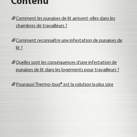
Con­tenu
Com­ment les punai­ses de lit arri­vent-elles dans les
cham­bres de tra­vail­leurs ?
Com­ment recon­naît­re une infe­sta­ti­on de punai­ses de
lit ?
Quel­les sont les con­sé­quen­ces d’une infe­sta­ti­on de
punai­ses de lit dans les loge­ments pour tra­vail­leurs ?
Pour­quoi Ther­mo-bug® est la solu­ti­on la plus sûre