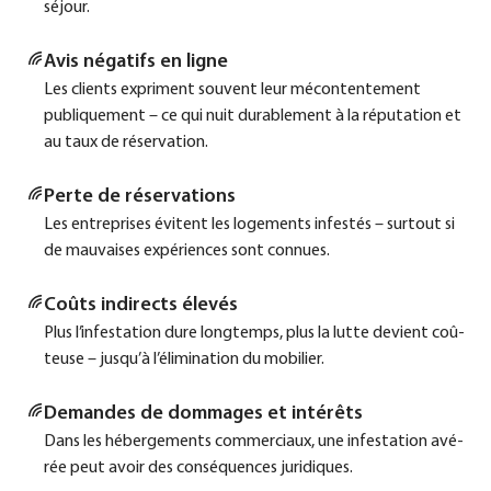
séjour.
Avis néga­tifs en ligne
Les cli­ents expri­ment sou­vent leur mécon­ten­te­ment
publi­quement – ce qui nuit dura­blem­ent à la répu­ta­ti­on et
au taux de réser­va­ti­on.
Per­te de réser­va­tions
Les ent­re­pri­ses évi­tent les loge­ments infes­tés – sur­tout si
de mau­vai­ses expé­ri­en­ces sont con­nues.
Coûts indi­rects éle­vés
Plus l’infestation dure long­temps, plus la lut­te devi­ent coû­
teu­se – jusqu’à l’élimination du mobi­lier.
Deman­des de dom­mages et inté­rêts
Dans les héber­ge­ments com­mer­ciaux, une infe­sta­ti­on avé­
rée peut avoir des con­sé­quen­ces juri­di­ques.