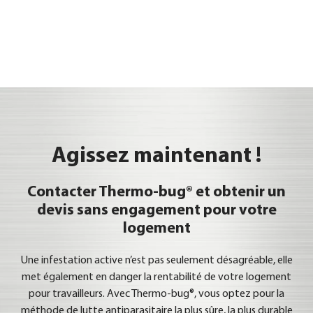
Agissez maintenant !
Contacter Thermo-bug® et obtenir un
devis sans engagement pour votre
logement
Une infe­sta­ti­on acti­ve n’est pas seu­le­ment dés­ag­réa­ble, elle
met éga­le­ment en dan­ger la ren­ta­bi­li­té de vot­re loge­ment
pour tra­vail­leurs. Avec Ther­mo-bug®, vous optez pour la
métho­de de lut­te anti­pa­ra­si­taire la plus sûre, la plus dura­ble