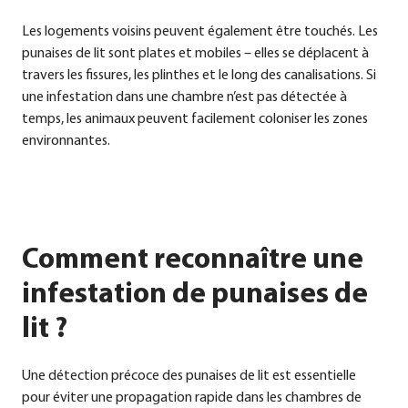
Les loge­ments voi­sins peu­vent éga­le­ment être tou­chés. Les
punai­ses de lit sont pla­tes et mobi­les – elles se dépla­cent à
tra­vers les fis­su­res, les plin­thes et le long des cana­li­sa­ti­ons. Si
une infe­sta­ti­on dans une chambre n’est pas détec­tée à
temps, les ani­maux peu­vent faci­le­ment colo­nis­er les zones
envi­ron­nan­tes.
Comment reconnaître une
infestation de punaises de
lit ?
Une détec­tion pré­co­ce des punai­ses de lit est essen­ti­el­le
pour évi­ter une pro­pa­ga­ti­on rapi­de dans les cham­bres de