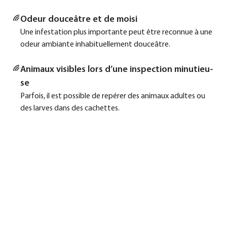
Odeur douceât­re et de moi­si
Une infe­sta­ti­on plus importan­te peut être recon­nue à une
odeur ambi­an­te inha­bi­tu­el­le­ment douceât­re.
Ani­maux visi­bles lors d’une inspec­tion minu­ti­eu­
se
Par­fois, il est pos­si­ble de repé­rer des ani­maux adul­tes ou
des lar­ves dans des cachet­tes.