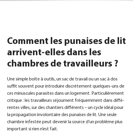
Comment les punaises de lit
arrivent-elles dans les
chambres de travailleurs ?
Une simp­le boî­te à outils, un sac de tra­vail ou un sac à dos
suf­fit sou­vent pour intro­dui­re dis­crè­te­ment quel­ques-uns de
ces minus­cu­les para­si­tes dans un loge­ment. Par­ti­cu­liè­re­ment
cri­tique : les tra­vail­leurs séjour­nent fré­quem­ment dans dif­fé­
ren­tes vil­les, sur des chan­tiers dif­fér­ents – un cycle idé­al pour
la pro­pa­ga­ti­on invo­lon­tai­re des punai­ses de lit. Une seu­le
chambre infes­tée peut deve­nir la source d’un pro­blè­me plus
important si rien n’est fait.