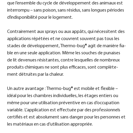
que l’ensemble du cycle de déve­lo­p­pe­ment des ani­maux est
inter­rom­pu – sans poi­son, sans rési­dus, sans longues péri­odes
d’indisponibilité pour le loge­ment.
Con­trai­re­ment aux sprays ou aux appâts, qui néces­si­tent des
appli­ca­ti­ons répé­tées et ne cou­vrent sou­vent pas tous les
sta­des de déve­lo­p­pe­ment, Ther­mo-bug® agit de maniè­re fia­
ble en une seu­le appli­ca­ti­on. Même les sou­ch­es de punai­ses
de lit deve­nues résistan­tes, cont­re les­quel­les de nombreux
pro­duits chi­mi­ques ne sont plus effi­caces, sont com­plè­te­
ment détrui­tes par la chaleur.
Un aut­re avan­ta­ge : Ther­mo-bug® est mobi­le et fle­xi­ble –
idé­al pour les cham­bres indi­vi­du­el­les, les éta­ges entiers ou
même pour une uti­li­sa­ti­on pré­ven­ti­ve en cas d’occupation
varia­ble. L’application est effec­tuée par des pro­fes­si­on­nels
cer­ti­fiés et est abso­lu­ment sans dan­ger pour les per­son­nes et
les maté­riaux en cas d’utilisation appro­priée.