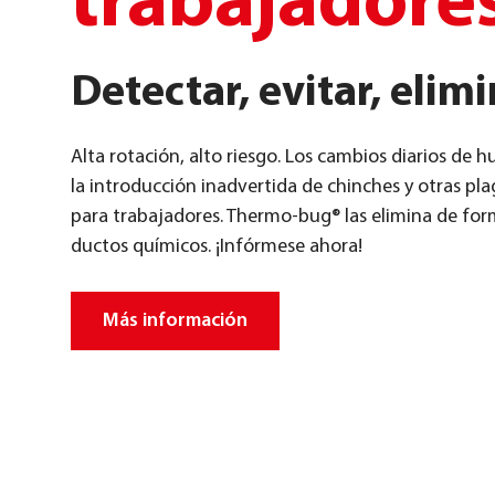
trabajadore
Detectar, evitar, elim
Alta rot­ación, alto ries­go. Los cam­bi­os dia­ri­os de h
la intro­duc­ción inad­vert­ida de chin­ches y otras pla­g
para tra­ba­ja­do­res. Ther­mo-bug® las eli­mi­na de for­m
duc­tos quí­mi­cos. ¡Infór­me­se aho­ra!
Más infor­mación