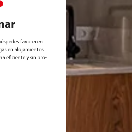
s
inar
ué­s­pe­des favor­ecen
­as en alo­ja­mi­ent­os
a efi­ci­en­te y sin pro­