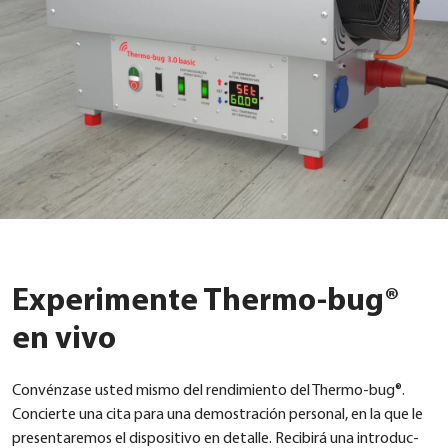
Experimente Thermo-bug®
en vivo
Con­vénza­se usted mis­mo del ren­di­mi­en­to del Ther­mo-bug®.
Con­cier­te una cita para una demo­stra­ción per­so­nal, en la que le
pre­sen­ta­re­mos el dis­po­si­tivo en detal­le. Reci­birá una intro­duc­