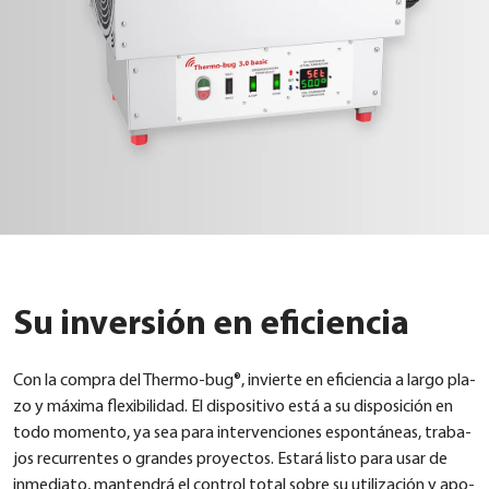
Su inversión en eficiencia
Con la com­pra del Ther­mo-bug®, invier­te en efi­ci­en­cia a lar­go pla­
zo y máxi­ma fle­xi­bil­idad. El dis­po­si­tivo está a su dis­po­si­ción en
todo momen­to, ya sea para inter­ven­cio­nes espon­tá­ne­as, tra­ba­
jos recur­ren­tes o gran­des proyec­tos. Estará lis­to para usar de
inme­dia­to, man­ten­drá el con­trol total sob­re su uti­li­za­ción y apo­