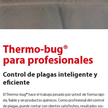
Thermo-bug®
para profesionales
Control de plagas inteligente y
eficiente
El Ther­mo-bug® hace el tra­ba­jo pes­ado por usted: de for­ma rápi­
da, fia­ble y sin pro­duc­tos quí­mi­cos. Como pro­fe­sio­nal del con­trol
de pla­g­as, pue­de con­tar con cli­entes satis­fechos, resul­ta­dos sos­