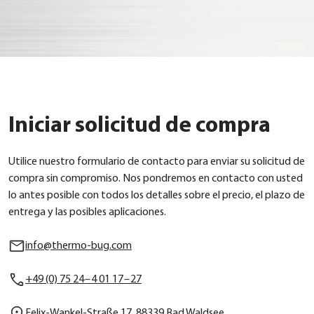
Iniciar solicitud de compra
Uti­li­ce nues­tro for­mu­la­rio de cont­ac­to para envi­ar su soli­ci­tud de
com­pra sin com­promiso. Nos pond­re­mos en cont­ac­to con usted
lo antes posi­ble con todos los detal­les sob­re el pre­cio, el pla­zo de
ent­re­ga y las posi­bles apli­ca­cio­nes.
info@thermo-bug.com
+49 (0) 75 24 – 4 01 17 – 27
Felix-Wan­kel-Stra­ße 17, 88339 Bad Wald­see