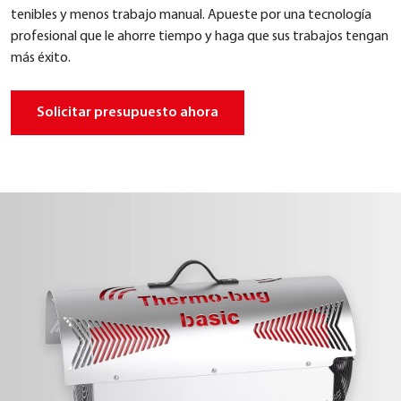
teni­bles y menos tra­ba­jo manu­al. Apues­te por una tec­no­lo­gía
pro­fe­sio­nal que le ahor­re tiem­po y haga que sus tra­ba­jos ten­gan
más éxi­to.
Soli­ci­tar pre­supues­to aho­ra