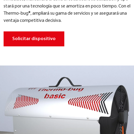
stará por una tec­no­lo­gía que se amor­tiza en poco tiem­po. Con el
Ther­mo-bug®, ampli­ará su gama de ser­vici­os y se ase­gur­ará una
ven­ta­ja com­pe­ti­ti­va decisi­va.
Soli­ci­tar dis­po­si­tivo