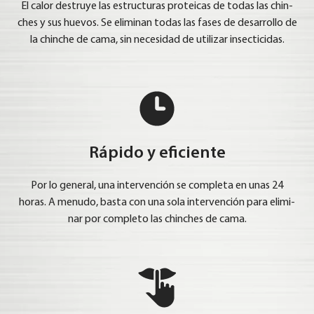
El calor destruye las estruc­tu­ras prot­e­i­cas de todas las chin­
ches y sus hue­vos. Se eli­mi­nan todas las fases de des­ar­rol­lo de
la chin­che de cama, sin nece­si­dad de uti­li­zar insec­ti­ci­das.
Rápido y eficiente
Por lo gene­ral, una inter­ven­ción se com­ple­ta en unas 24
horas. A menu­do, bas­ta con una sola inter­ven­ción para eli­mi­
nar por com­ple­to las chin­ches de cama.