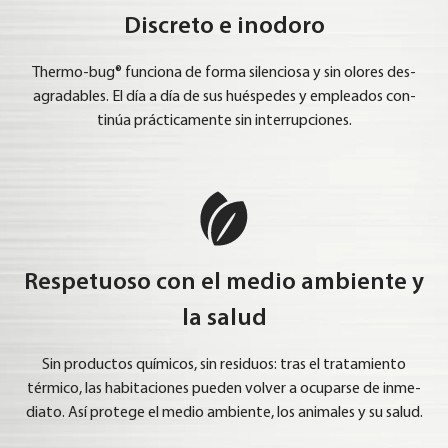
Discreto e inodoro
Ther­mo-bug® fun­cio­na de for­ma silen­cio­sa y sin olo­res des­
agra­d­a­bles. El día a día de sus hué­s­pe­des y emp­lea­dos con­
tinúa prác­ti­ca­men­te sin inter­rup­cio­nes.
Respetuoso con el medio ambiente y
la salud
Sin pro­duc­tos quí­mi­cos, sin resi­du­os: tras el tra­ta­mi­en­to
térmi­co, las habit­a­cio­nes pue­den vol­ver a ocu­p­ar­se de inme­
dia­to. Así pro­te­ge el medio ambi­en­te, los ani­ma­les y su salud.