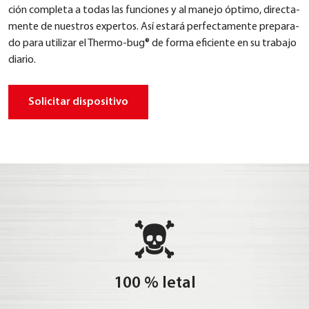
ción com­ple­ta a todas las fun­cio­nes y al mane­jo ópti­mo, direc­ta­
men­te de nues­tros exper­tos. Así estará per­fec­ta­men­te pre­pa­ra­
do para uti­li­zar el Ther­mo-bug® de for­ma efi­ci­en­te en su tra­ba­jo
dia­rio.
Soli­ci­tar dis­po­si­tivo
100 % letal