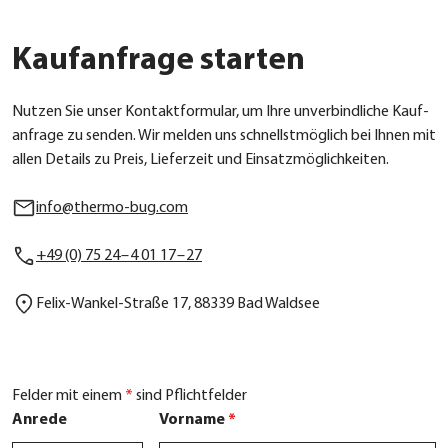
Kaufanfrage starten
Nut­zen Sie unser Kon­takt­for­mu­lar, um Ihre unver­bind­li­che Kauf­
an­fra­ge zu sen­den. Wir mel­den uns schnellst­mög­lich bei Ihnen mit
allen Details zu Preis, Lie­fer­zeit und Ein­satz­mög­lich­kei­ten.
info@thermo-bug.com
+49 (0) 75 24 – 4 01 17 – 27
Felix-Wan­kel-Stra­ße 17, 88339 Bad Wald­see
Felder mit einem
*
sind Pflichtfelder
Anrede
Vorname
*