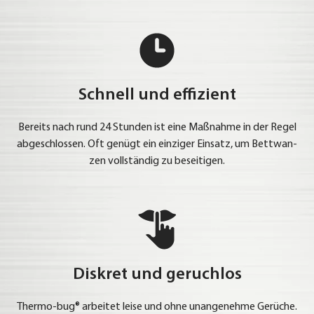
Schnell und effizient
Bereits nach rund 24 Stun­den ist eine Maß­nah­me in der Regel
abge­schlos­sen. Oft genügt ein ein­zi­ger Ein­satz, um Bett­wan­
zen voll­stän­dig zu besei­ti­gen.
Diskret und geruchlos
Ther­mo-bug® arbei­tet lei­se und ohne unan­ge­neh­me Gerü­che.