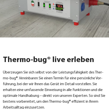
Thermo-bug® live erleben
Über­zeu­gen Sie sich selbst von der Leis­tungs­fä­hig­keit des Ther­
mo-bug®. Ver­ein­ba­ren Sie einen Ter­min für eine per­sön­li­che Vor­
füh­rung, bei der wir Ihnen das Gerät im Detail vor­stel­len. Sie
erhal­ten eine umfas­sen­de Ein­wei­sung in alle Funk­tio­nen und die
opti­ma­le Hand­ha­bung – direkt von unse­ren Exper­ten. So sind Sie
bes­tens vor­be­rei­tet, um den Ther­mo-bug® effi­zi­ent in Ihrem
Arbeits­all­tag ein­zu­set­zen.