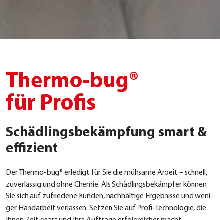
Thermo-bug®
für Profis
Schädlingsbekämpfung smart &
effizient
Der Ther­mo-bug® erle­digt für Sie die müh­sa­me Arbeit – schnell,
zuver­läs­sig und ohne Che­mie. Als Schäd­lings­be­kämp­fer kön­nen
Sie sich auf zufrie­de­ne Kun­den, nach­hal­ti­ge Ergeb­nis­se und weni­
ger Hand­ar­beit ver­las­sen. Set­zen Sie auf Pro­fi-Tech­no­lo­gie, die