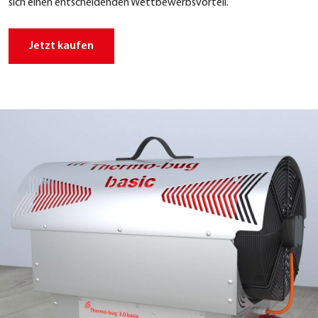
sich einen ent­schei­den­den Wett­be­werbs­vor­teil.
Jetzt kau­fen