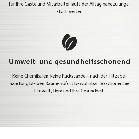
Für Ihre Gäs­te und Mit­ar­bei­ter läuft der All­tag nahe­zu unge­
stört wei­ter.
Umwelt- und gesundheitsschonend
Kei­ne Che­mi­ka­li­en, kei­ne Rück­stän­de – nach der Hit­ze­be­
hand­lung blei­ben Räu­me sofort bewohn­bar. So scho­nen Sie
Umwelt, Tie­re und Ihre Gesund­heit.