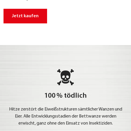
Jetzt kau­fen
100 % tödlich
Hit­ze zer­stört die Eiweiß­struk­tu­ren sämt­li­cher Wan­zen und
Eier. Alle Ent­wick­lungs­sta­di­en der Bett­wan­ze wer­den
erwischt, ganz ohne den Ein­satz von Insek­ti­zi­den.