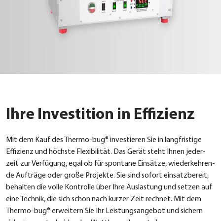
Ihre Investition in Effizienz
Mit dem Kauf des Ther­mo-bug® inves­tie­ren Sie in lang­fris­ti­ge
Effi­zi­enz und höchs­te Fle­xi­bi­li­tät. Das Gerät steht Ihnen jeder­
zeit zur Ver­fü­gung, egal ob für spon­ta­ne Ein­sät­ze, wie­der­keh­ren­
de Auf­trä­ge oder gro­ße Pro­jek­te. Sie sind sofort ein­satz­be­reit,
behal­ten die vol­le Kon­trol­le über Ihre Aus­las­tung und set­zen auf
eine Tech­nik, die sich schon nach kur­zer Zeit rech­net. Mit dem
Ther­mo-bug® erwei­tern Sie Ihr Leis­tungs­an­ge­bot und sichern