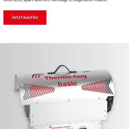
Ihnen Zeit spart und Ihre Auf­trä­ge erfolg­rei­cher macht.
Jetzt kau­fen