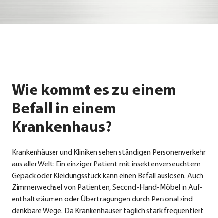
Wie kommt es zu einem
Befall in einem
Krankenhaus?
Kran­ken­häu­ser und Kli­ni­ken sehen stän­di­gen Per­so­nen­ver­kehr
aus aller Welt: Ein ein­zi­ger Pati­ent mit insek­ten­ver­seuch­tem
Gepäck oder Klei­dungs­stück kann einen Befall aus­lö­sen. Auch
Zim­mer­wech­sel von Pati­en­ten, Second-Hand-Möbel in Auf­
ent­halts­räu­men oder Über­tra­gun­gen durch Per­so­nal sind
denk­ba­re Wege. Da Kran­ken­häu­ser täg­lich stark fre­quen­tiert