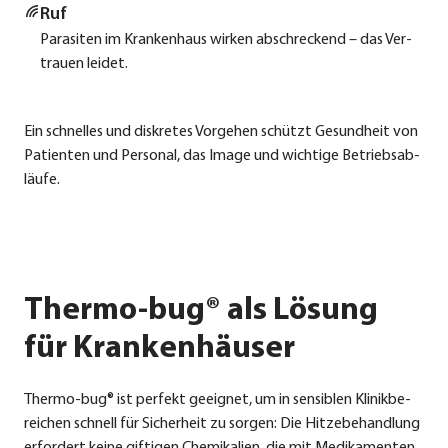
Ruf
Para­si­ten im Kran­ken­haus wir­ken abschre­ckend – das Ver­
trau­en lei­det.
Ein schnel­les und dis­kre­tes Vor­ge­hen schützt Gesund­heit von
Pati­en­ten und Per­so­nal, das Image und wich­ti­ge Betriebs­ab­
läu­fe.
Thermo-bug® als Lösung
für Krankenhäuser
Ther­mo-bug® ist per­fekt geeig­net, um in sen­si­blen Kli­nik­be­
rei­chen schnell für Sicher­heit zu sor­gen: Die Hit­ze­be­hand­lung