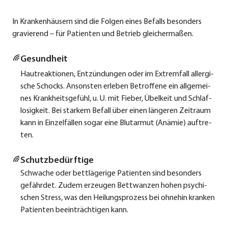
In Kran­ken­häu­sern sind die Fol­gen eines Befalls beson­ders
gra­vie­rend – für Pati­en­ten und Betrieb glei­cher­ma­ßen.
Gesund­heit
Haut­re­ak­tio­nen, Ent­zün­dun­gen oder im Extrem­fall all­er­gi­
sche Schocks. Ansons­ten erle­ben Betrof­fe­ne ein all­ge­mei­
nes Krank­heits­ge­fühl, u. U. mit Fie­ber, Übel­keit und Schlaf­
lo­sig­keit. Bei star­kem Befall über einen län­ge­ren Zeit­raum
kann in Ein­zel­fäl­len sogar eine Blut­ar­mut (Anämie) auf­tre­
ten.
Schutz­be­dürf­ti­ge
Schwa­che oder bett­lä­ge­ri­ge Pati­en­ten sind beson­ders
gefähr­det. Zudem erzeu­gen Bett­wan­zen hohen psy­chi­
schen Stress, was den Hei­lungs­pro­zess bei ohne­hin kran­ken
Pati­en­ten beein­träch­ti­gen kann.