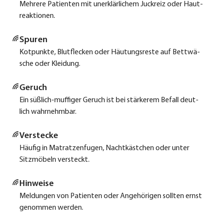
Meh­re­re Pati­en­ten mit uner­klär­li­chem Juck­reiz oder Haut­
re­ak­tio­nen.
Spu­ren
Kot­punk­te, Blut­fle­cken oder Häu­tungs­res­te auf Bett­wä­
sche oder Klei­dung.
Geruch
Ein süß­lich-muf­fi­ger Geruch ist bei stär­ke­rem Befall deut­
lich wahr­nehm­bar.
Ver­ste­cke
Häu­fig in Matrat­zen­fu­gen, Nacht­käst­chen oder unter
Sitz­mö­beln ver­steckt.
Hin­wei­se
Mel­dun­gen von Pati­en­ten oder Ange­hö­ri­gen soll­ten ernst
genom­men wer­den.