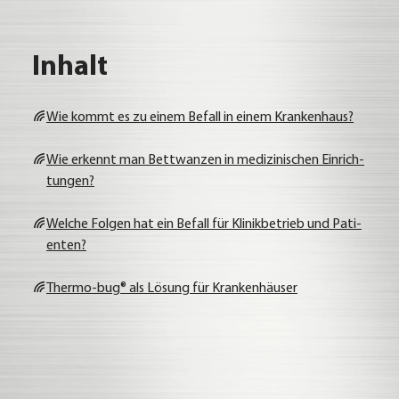
Inhalt
Wie kommt es zu einem Befall in einem Kran­ken­haus?
Wie erkennt man Bett­wan­zen in medi­zi­ni­schen Ein­rich­
tun­gen?
Wel­che Fol­gen hat ein Befall für Kli­nik­be­trieb und Pati­
en­ten?
Ther­mo-bug® als Lösung für Kran­ken­häu­ser