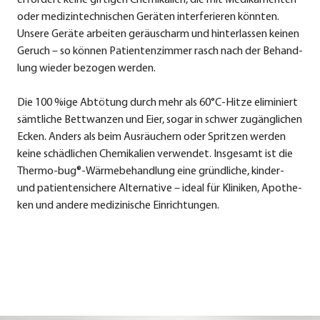
erfor­dert kei­ne gif­ti­gen Che­mi­ka­li­en, die mit Medi­ka­men­ten
oder medi­zin­tech­ni­schen Gerä­ten inter­fe­rie­ren könn­ten.
Unse­re Gerä­te arbei­ten geräusch­arm und hin­ter­las­sen kei­nen
Geruch – so kön­nen Pati­en­ten­zim­mer rasch nach der Behand­
lung wie­der bezo­gen wer­den.
Die 100 %ige Abtö­tung durch mehr als 60°C‑Hitze eli­mi­niert
sämt­li­che Bett­wan­zen und Eier, sogar in schwer zugäng­li­chen
Ecken. Anders als beim Aus­räu­chern oder Sprit­zen wer­den
kei­ne schäd­li­chen Che­mi­ka­li­en ver­wen­det. Ins­ge­samt ist die
Thermo-bug®-Wärmebehandlung eine gründ­li­che, kin­der-
und pati­en­ten­si­che­re Alter­na­ti­ve – ide­al für Kli­ni­ken, Apo­the­
ken und ande­re medi­zi­ni­sche Ein­rich­tun­gen.