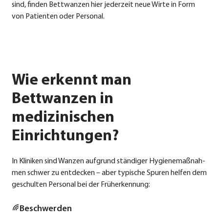
sind, fin­den Bett­wan­zen hier jeder­zeit neue Wir­te in Form
von Pati­en­ten oder Per­so­nal.
Wie erkennt man
Bettwanzen in
medizinischen
Einrichtungen?
In Kli­ni­ken sind Wan­zen auf­grund stän­di­ger Hygie­ne­maß­nah­
men schwer zu ent­de­cken – aber typi­sche Spu­ren hel­fen dem
geschul­ten Per­so­nal bei der Früh­erken­nung:
Beschwer­den