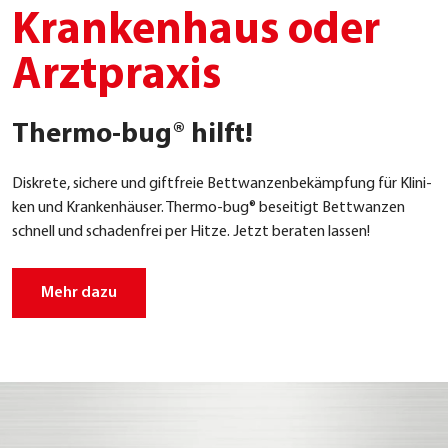
Krankenhaus oder
Arztpraxis
Thermo-bug® hilft!
Dis­kre­te, siche­re und gift­freie Bettwanzen­bekämpfung für Kli­ni­
ken und Kran­ken­häu­ser. Ther­mo-bug® besei­tigt Bett­wan­zen
schnell und scha­den­frei per Hit­ze. Jetzt bera­ten las­sen!
Mehr dazu