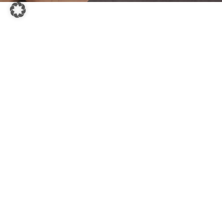
Thermo-bug® kann mehr als
nur Bettwanzen!
In Zim­mern mit hoher Fluk­tua­ti­on ver­brei­ten sich auch Amei­sen,
Scha­ben oder Flö­he rasch. Ther­mo-bug® ist eine fle­xi­ble Lösung
für vie­le Schäd­lings­ar­ten – ohne Che­mie, dafür mit nach­hal­ti­ger
Wir­kung. Damit sich alle wie­der sicher füh­len kön­nen.
Jetzt alle Schäd­lin­ge ent­de­cken