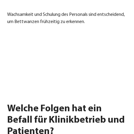
Wach­sam­keit und Schu­lung des Per­so­nals sind ent­schei­dend,
um Bett­wan­zen früh­zei­tig zu erken­nen.
Welche Folgen hat ein
Befall für Klinikbetrieb und
Patienten?