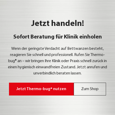
Jetzt handeln!
Sofort Beratung für Klinik einholen
Wenn der gerings­te Ver­dacht auf Bett­wan­zen besteht,
reagie­ren Sie schnell und pro­fes­sio­nell. Rufen Sie Ther­mo-
bug® an – wir brin­gen Ihre Kli­nik oder Pra­xis schnell zurück in
einen hygie­nisch ein­wand­frei­en Zustand. Jetzt anru­fen und
unver­bind­lich bera­ten las­sen.
Jetzt Ther­mo-bug® nut­zen
Zum Shop