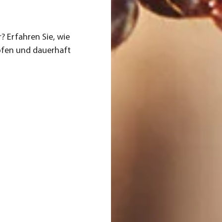
? Erfah­ren Sie, wie
p­fen und dau­er­haft