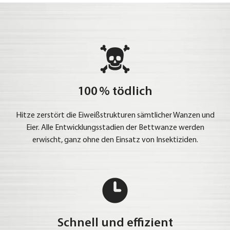
100 % tödlich
Hit­ze zer­stört die Eiweiß­struk­tu­ren sämt­li­cher Wan­zen und
Eier. Alle Ent­wick­lungs­sta­di­en der Bett­wan­ze wer­den
erwischt, ganz ohne den Ein­satz von Insek­ti­zi­den.
Schnell und effizient