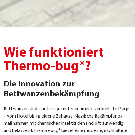
Wie funktioniert
Thermo-bug®?
Die Innovation zur
Bettwanzenbekämpfung
Bett­wan­zen sind eine läs­ti­ge und zuneh­mend ver­brei­te­te Pla­ge
– vom Hotel bis ins eige­ne Zuhau­se. Klas­si­sche Bekämp­fungs­
maß­nah­men mit che­mi­schen Insek­ti­zi­den sind oft auf­wen­dig
und belas­tend. Ther­mo-bug® bie­tet eine moder­ne, nach­hal­ti­ge