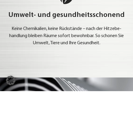
Umwelt- und gesundheitsschonend
Kei­ne Che­mi­ka­li­en, kei­ne Rück­stän­de – nach der Hit­ze­be­
hand­lung blei­ben Räu­me sofort bewohn­bar. So scho­nen Sie
Umwelt, Tie­re und Ihre Gesund­heit.