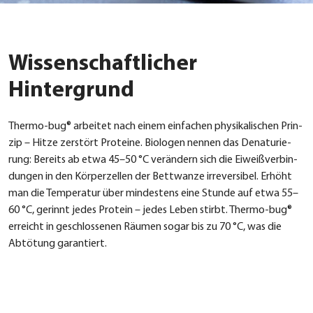
Wissenschaftlicher
Hintergrund
Ther­mo-bug® arbei­tet nach einem ein­fa­chen phy­si­ka­li­schen Prin­
zip – Hit­ze zer­stört Pro­te­ine. Bio­lo­gen nen­nen das Dena­tu­rie­
rung: Bereits ab etwa 45–50 °C ver­än­dern sich die Eiweiß­ver­bin­
dun­gen in den Kör­per­zel­len der Bett­wan­ze irrever­si­bel. Erhöht
man die Tem­pe­ra­tur über min­des­tens eine Stun­de auf etwa 55–
60 °C, gerinnt jedes Pro­te­in – jedes Leben stirbt. Ther­mo-bug®
erreicht in geschlos­se­nen Räu­men sogar bis zu 70 °C, was die
Abtö­tung garan­tiert.