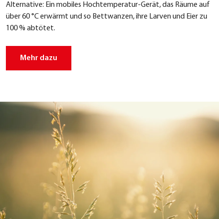
Alter­na­ti­ve: Ein mobi­les Hoch­tem­pe­ra­tur-Gerät, das Räu­me auf
über 60 °C erwärmt und so Bett­wan­zen, ihre Lar­ven und Eier zu
100 % abtö­tet.
Mehr dazu