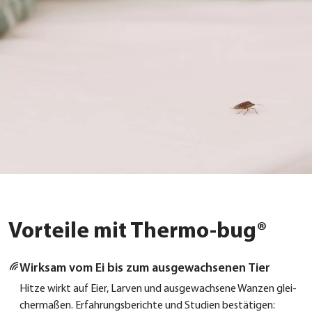
Vorteile mit Thermo-bug®
Wirk­sam vom Ei bis zum aus­ge­wach­se­nen Tier
Hit­ze wirkt auf Eier, Lar­ven und aus­ge­wach­se­ne Wan­zen glei­
cher­ma­ßen. Erfah­rungs­be­rich­te und Stu­di­en bestä­ti­gen: