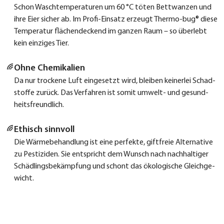
Schon Wasch­tem­pe­ra­tu­ren um 60 °C töten Bett­wan­zen und
ihre Eier sicher ab. Im Pro­fi-Ein­satz erzeugt Ther­mo-bug® die­se
Tem­pe­ra­tur flä­chen­de­ckend im gan­zen Raum – so über­lebt
kein ein­zi­ges Tier.
Ohne Che­mi­ka­li­en
Da nur tro­cke­ne Luft ein­ge­setzt wird, blei­ben kei­ner­lei Schad­
stof­fe zurück. Das Ver­fah­ren ist somit umwelt- und gesund­
heits­freund­lich.
Ethisch sinn­voll
Die Wär­me­be­hand­lung ist eine per­fek­te, gift­freie Alter­na­ti­ve
zu Pes­ti­zi­den. Sie ent­spricht dem Wunsch nach nach­hal­ti­ger
Schäd­lings­be­kämp­fung und schont das öko­lo­gi­sche Gleich­ge­
wicht.