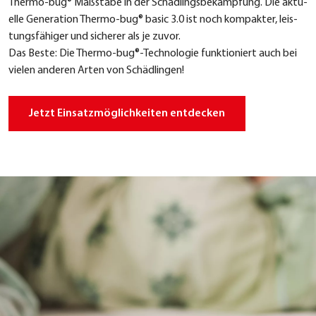
Ther­mo-bug® Maß­stä­be in der Schäd­lings­be­kämp­fung. Die aktu­
el­le Gene­ra­ti­on Ther­mo-bug® basic 3.0 ist noch kom­pak­ter, leis­
tungs­fä­hi­ger und siche­rer als je zuvor.
Das Bes­te: Die Thermo-bug®-Technologie funk­tio­niert auch bei
vie­len ande­ren Arten von Schäd­lin­gen!
Jetzt Ein­satz­mög­lich­kei­ten ent­de­cken