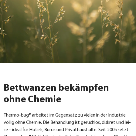
Bettwanzen bekämpfen
ohne Chemie
Ther­mo-bug® arbei­tet im Gegen­satz zu vie­len in der Indus­trie
völ­lig ohne Che­mie. Die Behand­lung ist geruch­los, dis­kret und lei­
se – ide­al für Hotels, Büros und Pri­vat­haus­hal­te. Seit 2005 setzt