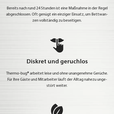
Bereits nach rund 24 Stun­den ist eine Maß­nah­me in der Regel
abge­schlos­sen. Oft genügt ein ein­zi­ger Ein­satz, um Bett­wan­
zen voll­stän­dig zu besei­ti­gen.
Diskret und geruchlos
Ther­mo-bug® arbei­tet lei­se und ohne unan­ge­neh­me Gerü­che.
Für Ihre Gäs­te und Mit­ar­bei­ter läuft der All­tag nahe­zu unge­
stört wei­ter.