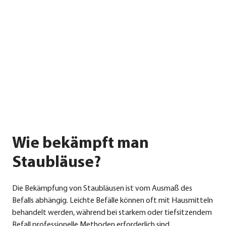
Wie bekämpft man
Staubläuse?
Die Bekämp­fung von Staub­läu­sen ist vom Aus­maß des
Befalls abhän­gig. Leich­te Befäl­le kön­nen oft mit Haus­mit­teln
behan­delt wer­den, wäh­rend bei star­kem oder tief­sit­zen­dem
Befall pro­fes­sio­nel­le Metho­den erfor­der­lich sind.