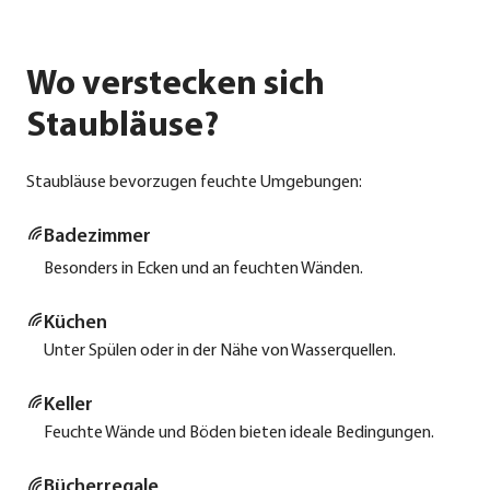
Wo verstecken sich
Staubläuse?
Staub­läu­se bevor­zu­gen feuch­te Umge­bun­gen:
Bade­zim­mer
Beson­ders in Ecken und an feuch­ten Wän­den.
Küchen
Unter Spü­len oder in der Nähe von Was­ser­quel­len.
Kel­ler
Feuch­te Wän­de und Böden bie­ten idea­le Bedin­gun­gen.
Bücher­re­ga­le