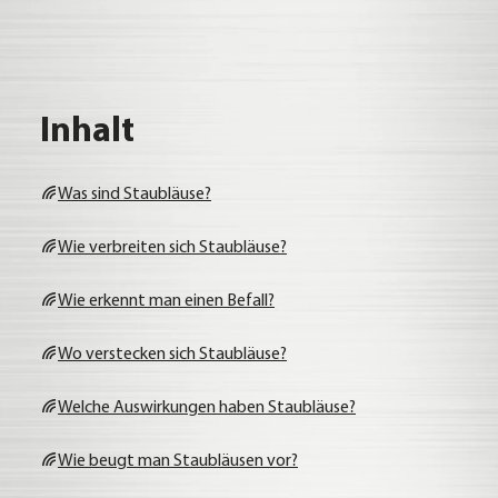
Inhalt
Was sind Staub­läu­se?
Wie ver­brei­ten sich Staub­läu­se?
Wie erkennt man einen Befall?
Wo ver­ste­cken sich Staub­läu­se?
Wel­che Aus­wir­kun­gen haben Staub­läu­se?
Wie beugt man Staub­läu­sen vor?