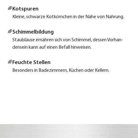
Kot­spu­ren
Klei­ne, schwar­ze Kot­körn­chen in der Nähe von Nah­rung.
Schim­mel­bil­dung
Staub­läu­se ernäh­ren sich von Schim­mel, des­sen Vor­han­
den­sein kann auf einen Befall hin­wei­sen.
Feuch­te Stel­len
Beson­ders in Bade­zim­mern, Küchen oder Kel­lern.