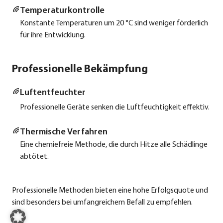
Tem­pe­ra­tur­kon­trol­le
Kon­stan­te Tem­pe­ra­tu­ren um 20 °C sind weni­ger för­der­lich
für ihre Ent­wick­lung.
Professionelle Bekämpfung
Luft­ent­feuch­ter
Pro­fes­sio­nel­le Gerä­te sen­ken die Luft­feuch­tig­keit effek­tiv.
Ther­mi­sche Ver­fah­ren
Eine che­mie­freie Metho­de, die durch Hit­ze alle Schäd­lin­ge
abtö­tet.
Pro­fes­sio­nel­le Metho­den bie­ten eine hohe Erfolgs­quo­te und
sind beson­ders bei umfang­rei­chem Befall zu emp­feh­len.