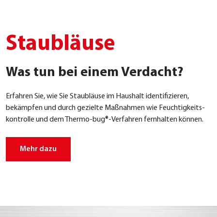
Staubläuse
Was tun bei einem Verdacht?
Erfah­ren Sie, wie Sie Staub­läu­se im Haus­halt iden­ti­fi­zie­ren,
bekämp­fen und durch geziel­te Maß­nah­men wie Feuch­tig­keits­
kon­trol­le und dem Thermo-bug®-Verfahren fern­hal­ten kön­nen.
Mehr dazu