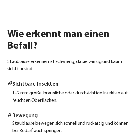
Wie erkennt man einen
Befall?
Staub­läu­se erken­nen ist schwie­rig, da sie win­zig und kaum
sicht­bar sind.
Sicht­ba­re Insek­ten
1–2 mm gro­ße, bräun­li­che oder durch­sich­ti­ge Insek­ten auf
feuch­ten Ober­flä­chen.
Bewe­gung
Staub­läu­se bewe­gen sich schnell und ruck­ar­tig und kön­nen
bei Bedarf auch sprin­gen.