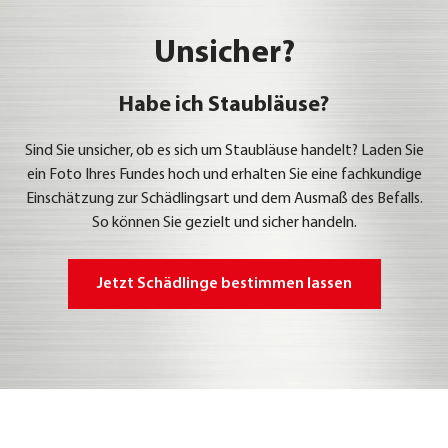
Unsicher?
Habe ich Staubläuse?
Sind Sie unsi­cher, ob es sich um Staub­läu­se han­delt? Laden Sie
ein Foto Ihres Fun­des hoch und erhal­ten Sie eine fach­kun­di­ge
Ein­schät­zung zur Schäd­lings­art und dem Aus­maß des Befalls.
So kön­nen Sie gezielt und sicher han­deln.
Jetzt Schäd­lin­ge bestim­men las­sen