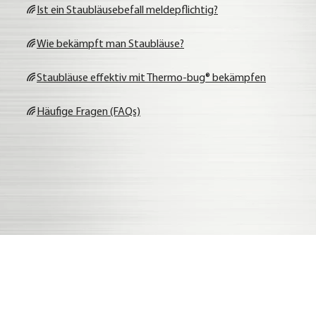
Ist ein Staub­läu­se­be­fall mel­de­pflich­tig?
Wie bekämpft man Staub­läu­se?
Staub­läu­se effek­tiv mit Ther­mo-bug® bekämp­fen
Häu­fi­ge Fra­gen (FAQs)