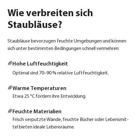
Wie verbreiten sich
Staubläuse?
Staub­läu­se bevor­zu­gen feuch­te Umge­bun­gen und kön­nen
sich unter bestimm­ten Bedin­gun­gen schnell ver­meh­ren:
Hohe Luft­feuch­tig­keit
Opti­mal sind 70–90 % rela­ti­ve Luft­feuch­tig­keit.
War­me Tem­pe­ra­tu­ren
Etwa 25 °C för­dern ihre Ent­wick­lung.
Feuch­te Mate­ria­li­en
Frisch ver­putz­te Wän­de, feuch­te Bücher oder Lebens­mit­
tel bie­ten idea­le Lebens­räu­me.