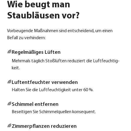
Wie beugt man
Staubläusen vor?
Vor­beu­gen­de Maß­nah­men sind ent­schei­dend, um einen
Befall zu ver­hin­dern:
Regel­mä­ßi­ges Lüf­ten
Mehr­mals täg­lich Stoß­lüf­ten redu­ziert die Luft­feuch­tig­
keit.
Luft­ent­feuch­ter ver­wen­den
Hal­ten Sie die Luft­feuch­tig­keit unter 60 %.
Schim­mel ent­fer­nen
Besei­ti­gen Sie Schim­mel­quel­len kon­se­quent.
Zim­mer­pflan­zen redu­zie­ren