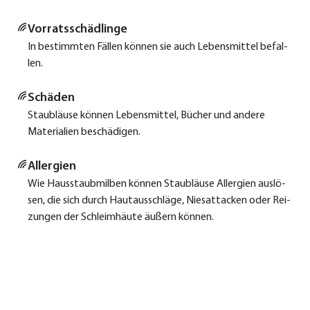
Vor­rats­schäd­lin­ge
In bestimm­ten Fäl­len kön­nen sie auch Lebens­mit­tel befal­
len.
Schä­den
Staub­läu­se kön­nen Lebens­mit­tel, Bücher und ande­re
Mate­ria­li­en beschä­di­gen.
All­er­gien
Wie Haus­staub­mil­ben kön­nen Staub­läu­se All­er­gien aus­lö­
sen, die sich durch Haut­aus­schlä­ge, Nies­at­ta­cken oder Rei­
zun­gen der Schleim­häu­te äußern kön­nen.