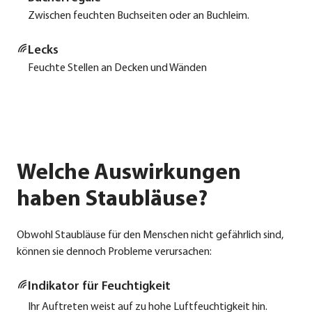
Zwi­schen feuch­ten Buch­sei­ten oder an Buch­leim.
Lecks
Feuch­te Stel­len an Decken und Wän­den
Welche Auswirkungen
haben Staubläuse?
Obwohl Staub­läu­se für den Men­schen nicht gefähr­lich sind,
kön­nen sie den­noch Pro­ble­me ver­ur­sa­chen:
Indi­ka­tor für Feuch­tig­keit
Ihr Auf­tre­ten weist auf zu hohe Luft­feuch­tig­keit hin.