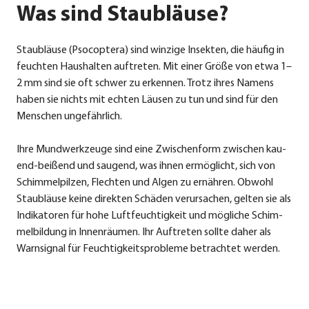
Was sind Staubläuse?
Staub­läu­se (Pso­c­op­te­ra) sind win­zi­ge Insek­ten, die häu­fig in
feuch­ten Haus­hal­ten auf­tre­ten. Mit einer Grö­ße von etwa 1–
2 mm sind sie oft schwer zu erken­nen. Trotz ihres Namens
haben sie nichts mit ech­ten Läu­sen zu tun und sind für den
Men­schen unge­fähr­lich.
Ihre Mund­werk­zeu­ge sind eine Zwi­schen­form zwi­schen kau­
end-bei­ßend und sau­gend, was ihnen ermög­licht, sich von
Schim­mel­pil­zen, Flech­ten und Algen zu ernäh­ren. Obwohl
Staub­läu­se kei­ne direk­ten Schä­den ver­ur­sa­chen, gel­ten sie als
Indi­ka­to­ren für hohe Luft­feuch­tig­keit und mög­li­che Schim­
mel­bil­dung in Innen­räu­men. Ihr Auf­tre­ten soll­te daher als
Warn­si­gnal für Feuch­tig­keits­pro­ble­me betrach­tet wer­den.