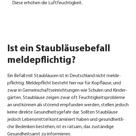
Die­se erhö­hen die Luft­feuch­tig­keit.
Ist ein Staubläusebefall
meldepflichtig?
Ein Befall mit Staub­läu­sen ist in Deutsch­land nicht mel­de­
pflich­tig. Mel­de­pflicht besteht hier nur für Kopf­läu­se, und
zwar in Gemein­schafts­ein­rich­tun­gen wie Schu­len und Kin­der­
gär­ten. Staub­läu­se zei­gen zwar oft Feuch­tig­keits­pro­ble­me
an und kön­nen als stö­rend emp­fun­den wer­den, stel­len jedoch
kei­ne direk­te Gesund­heits­ge­fahr dar. Soll­ten Staub­läu­se
jedoch Lebens­mit­tel kon­ta­mi­niert haben und gesund­heit­li­
che Beden­ken bestehen, ist es rat­sam, das zustän­di­ge
Gesund­heits­amt zu infor­mie­ren.