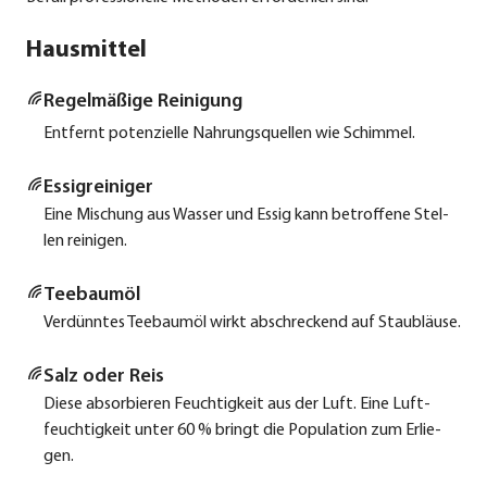
Hausmittel
Regel­mä­ßi­ge Rei­ni­gung
Ent­fernt poten­zi­el­le Nah­rungs­quel­len wie Schim­mel.
Essig­rei­ni­ger
Eine Mischung aus Was­ser und Essig kann betrof­fe­ne Stel­
len rei­ni­gen.
Tee­baum­öl
Ver­dünn­tes Tee­baum­öl wirkt abschre­ckend auf Staub­läu­se.
Salz oder Reis
Die­se absor­bie­ren Feuch­tig­keit aus der Luft. Eine Luft­
feuch­tig­keit unter 60 % bringt die Popu­la­ti­on zum Erlie­
gen.