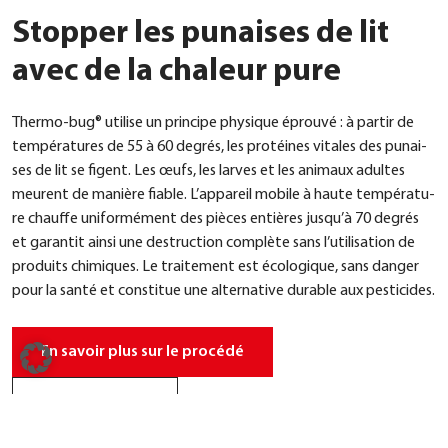
Stopper les punaises de lit
avec de la chaleur pure
Ther­mo-bug® uti­li­se un prin­ci­pe phy­si­que éprou­vé : à par­tir de
tempé­ra­tures de 55 à 60 degrés, les pro­té­i­nes vita­les des punai­
ses de lit se figent. Les œufs, les lar­ves et les ani­maux adul­tes
meu­rent de maniè­re fia­ble. L’appareil mobi­le à hau­te tempé­ra­tu­
re chauf­fe uni­for­mé­ment des piè­ces entiè­res jusqu’à 70 degrés
et garan­tit ain­si une des­truc­tion com­plè­te sans l’utilisation de
pro­duits chi­mi­ques. Le trai­te­ment est éco­lo­gi­que, sans dan­ger
pour la san­té et con­sti­tue une alter­na­ti­ve dura­ble aux pesti­ci­des.
En savoir plus sur le pro­cé­dé
Agir main­ten­ant