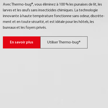
Avec Ther­mo-bug®, vous éli­mi­nez à 100 % les punai­ses de lit, les
lar­ves et les œufs sans insec­ti­ci­des chi­mi­ques. La tech­no­lo­gie
inno­van­te à hau­te tempé­ra­tu­re fon­c­tion­ne sans odeur, dis­crè­te­
ment et en tou­te sécu­ri­té, et est idéa­le pour les hôtels, les
bureaux et les foy­ers pri­vés.
En savoir plus
Uti­li­ser Ther­mo-bug
®