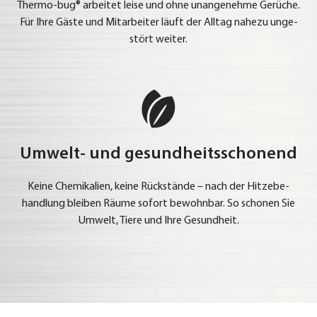
Ther­mo-bug® arbei­tet lei­se und ohne unan­ge­neh­me Gerü­che.
Für Ihre Gäs­te und Mit­ar­bei­ter läuft der All­tag nahe­zu unge­
stört wei­ter.
Umwelt- und gesundheitsschonend
Kei­ne Che­mi­ka­li­en, kei­ne Rück­stän­de – nach der Hit­ze­be­
hand­lung blei­ben Räu­me sofort bewohn­bar. So scho­nen Sie
Umwelt, Tie­re und Ihre Gesund­heit.