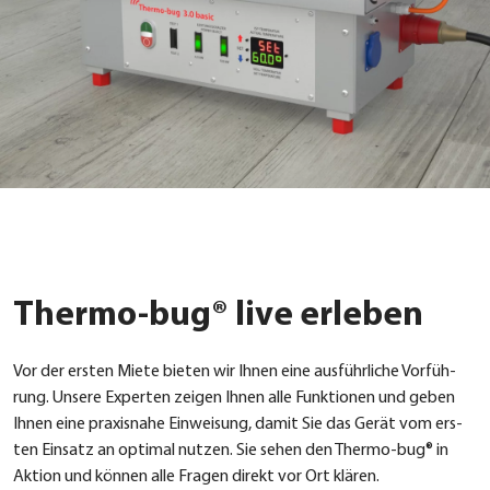
Thermo-bug® live erleben
Vor der ers­ten Mie­te bie­ten wir Ihnen eine aus­führ­li­che Vor­füh­
rung. Unse­re Exper­ten zei­gen Ihnen alle Funk­tio­nen und geben
Ihnen eine pra­xis­na­he Ein­wei­sung, damit Sie das Gerät vom ers­
ten Ein­satz an opti­mal nut­zen. Sie sehen den Ther­mo-bug® in
Akti­on und kön­nen alle Fra­gen direkt vor Ort klä­ren.