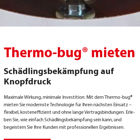
Thermo-bug® mieten
Schädlingsbekämpfung auf
Knopfdruck
Maxi­ma­le Wir­kung, mini­ma­le Inves­ti­ti­on: Mit dem Ther­mo-bug®
mie­ten Sie moderns­te Tech­no­lo­gie für Ihren nächs­ten Ein­satz –
fle­xi­bel, kos­ten­ef­fi­zi­ent und ohne lan­ge Ver­trags­bin­dun­gen. Erle­
ben Sie, wie ein­fach Schäd­lings­be­kämp­fung sein kann, und
begeis­tern Sie Ihre Kun­den mit pro­fes­sio­nel­len Ergeb­nis­sen.