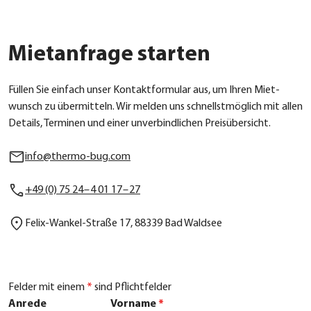
Mietanfrage starten
Fül­len Sie ein­fach unser Kon­takt­for­mu­lar aus, um Ihren Miet­
wunsch zu über­mit­teln. Wir mel­den uns schnellst­mög­lich mit allen
Details, Ter­mi­nen und einer unver­bind­li­chen Preis­über­sicht.
info@thermo-bug.com
+49 (0) 75 24 – 4 01 17 – 27
Felix-Wan­kel-Stra­ße 17, 88339 Bad Wald­see
Felder mit einem
*
sind Pflichtfelder
Anrede
Vorname
*