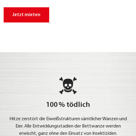
Jetzt mie­ten
100 % tödlich
Hit­ze zer­stört die Eiweiß­struk­tu­ren sämt­li­cher Wan­zen und
Eier. Alle Ent­wick­lungs­sta­di­en der Bett­wan­ze wer­den
erwischt, ganz ohne den Ein­satz von Insek­ti­zi­den.