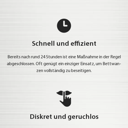
Schnell und effizient
Bereits nach rund 24 Stun­den ist eine Maß­nah­me in der Regel
abge­schlos­sen. Oft genügt ein ein­zi­ger Ein­satz, um Bett­wan­
zen voll­stän­dig zu besei­ti­gen.
Diskret und geruchlos