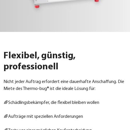
Flexibel, günstig,
professionell
Nicht jeder Auf­trag erfor­dert eine dau­er­haf­te Anschaf­fung. Die
Mie­te des Ther­mo-bug® ist die idea­le Lösung für:
Schäd­lings­be­kämp­fer, die fle­xi­bel blei­ben wol­len
Auf­trä­ge mit spe­zi­el­len Anfor­de­run­gen