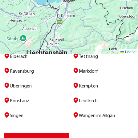
Ihres Anlie­gen rei­sen wir ger­ne!
Mem­min­gen
Meers­burg
Fried­richs­ha­fen
Bad Saul­gau
Leaflet
Biber­ach
Tett­nang
Ravens­burg
Mark­dorf
Über­lin­gen
Kemp­ten
Kon­stanz
Leut­kirch
Sin­gen
Wan­gen im All­gäu