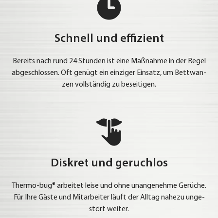
Schnell und effizient
Bereits nach rund 24 Stun­den ist eine Maß­nah­me in der Regel
abge­schlos­sen. Oft genügt ein ein­zi­ger Ein­satz, um Bett­wan­
zen voll­stän­dig zu besei­ti­gen.
Diskret und geruchlos
Ther­mo-bug® arbei­tet lei­se und ohne unan­ge­neh­me Gerü­che.
Für Ihre Gäs­te und Mit­ar­bei­ter läuft der All­tag nahe­zu unge­
stört wei­ter.