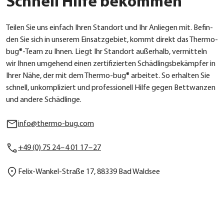
Schnell Hilfe bekommen
Tei­len Sie uns ein­fach Ihren Stand­ort und Ihr Anlie­gen mit. Befin­
den Sie sich in unse­rem Ein­satz­ge­biet, kommt direkt das Thermo-
bug®-Team zu Ihnen. Liegt Ihr Stand­ort außer­halb, ver­mit­teln
wir Ihnen umge­hend einen zer­ti­fi­zier­ten Schäd­lings­be­kämp­fer in
Ihrer Nähe, der mit dem Ther­mo-bug® arbei­tet. So erhal­ten Sie
schnell, unkom­pli­ziert und pro­fes­sio­nell Hil­fe gegen Bett­wan­zen
und ande­re Schäd­lin­ge.
info@thermo-bug.com
+49 (0) 75 24 – 4 01 17 – 27
Felix-Wan­kel-Stra­ße 17, 88339 Bad Wald­see
Felder mit einem
*
sind Pflichtfelder