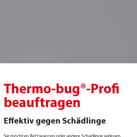
Thermo-bug®-Profi
beauftragen
Effektiv gegen Schädlinge
Sie möch­ten Bett­wan­zen oder ande­re Schäd­lin­ge wirk­sam