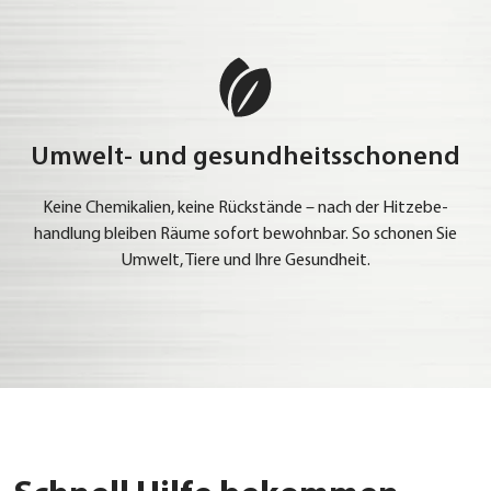
Umwelt- und gesundheitsschonend
Kei­ne Che­mi­ka­li­en, kei­ne Rück­stän­de – nach der Hit­ze­be­
hand­lung blei­ben Räu­me sofort bewohn­bar. So scho­nen Sie
Umwelt, Tie­re und Ihre Gesund­heit.