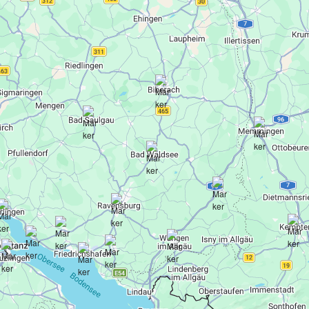
Tätigkeitsbereich des
Thermo-bug®-Teams
Rund um Bad Wald­see, von Sin­gen bis Kemp­ten – für das Lösen