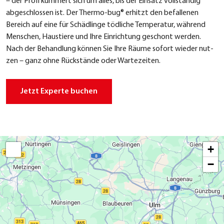
– der Pro­fi küm­mert sich um alles, bis der Ein­satz voll­stän­dig
abge­schlos­sen ist. Der Ther­mo-bug® erhitzt den befal­le­nen
Bereich auf eine für Schäd­lin­ge töd­li­che Tem­pe­ra­tur, wäh­rend
Men­schen, Haus­tie­re und Ihre Ein­rich­tung geschont wer­den.
Nach der Behand­lung kön­nen Sie Ihre Räu­me sofort wie­der nut­
zen – ganz ohne Rück­stän­de oder War­te­zei­ten.
Jetzt Exper­te buchen
+
−