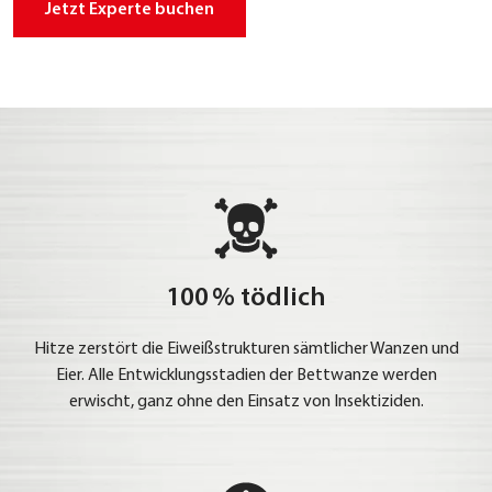
Jetzt Exper­te buchen
100 % tödlich
Hit­ze zer­stört die Eiweiß­struk­tu­ren sämt­li­cher Wan­zen und
Eier. Alle Ent­wick­lungs­sta­di­en der Bett­wan­ze wer­den
erwischt, ganz ohne den Ein­satz von Insek­ti­zi­den.