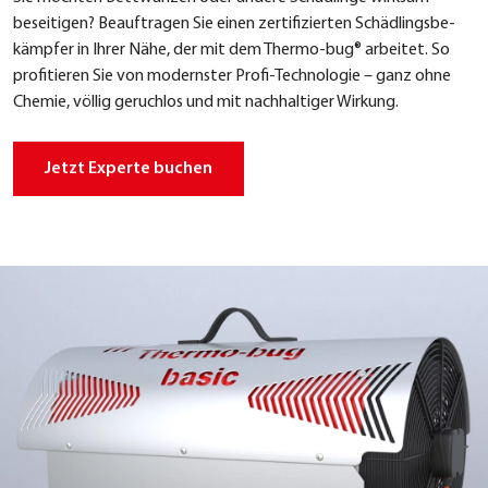
besei­ti­gen? Beauf­tra­gen Sie einen zer­ti­fi­zier­ten Schäd­lings­be­
kämp­fer in Ihrer Nähe, der mit dem Ther­mo-bug® arbei­tet. So
pro­fi­tie­ren Sie von moderns­ter Pro­fi-Tech­no­lo­gie – ganz ohne
Che­mie, völ­lig geruch­los und mit nach­hal­ti­ger Wir­kung.
Jetzt Exper­te buchen