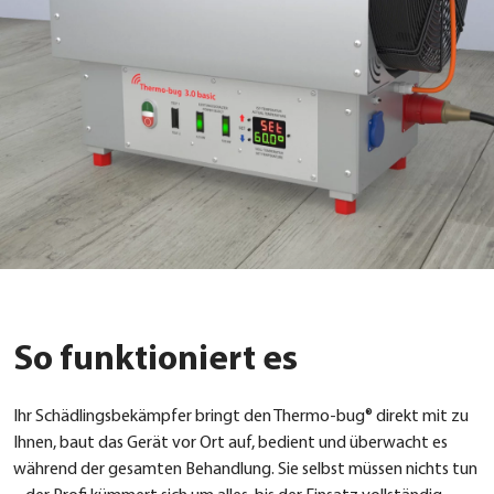
So funktioniert es
Ihr Schäd­lings­be­kämp­fer bringt den Ther­mo-bug® direkt mit zu
Ihnen, baut das Gerät vor Ort auf, bedient und über­wacht es
wäh­rend der gesam­ten Behand­lung. Sie selbst müs­sen nichts tun